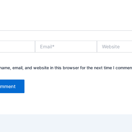
Email*
Website
ame, email, and website in this browser for the next time I commen