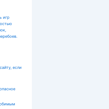
ь игр
мостью
ок,
перебоев.
сайту, если
опасное
любимым