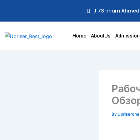
Skip
J 73 Imam Ahmed 
to
content
Home
AboutUs
Admission
Рабоч
Обзо
By
Upriseron