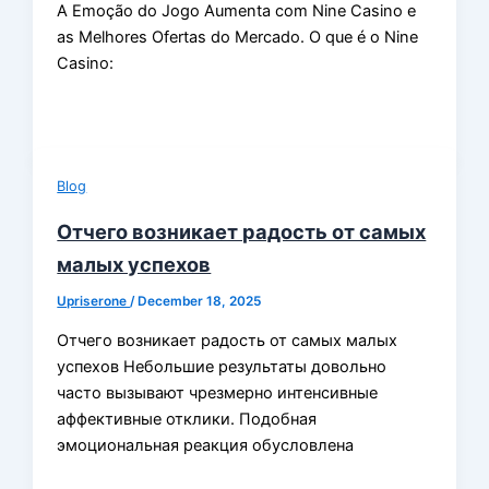
A Emoção do Jogo Aumenta com Nine Casino e
as Melhores Ofertas do Mercado. O que é o Nine
Casino:
Blog
Отчего возникает радость от самых
малых успехов
Upriserone
/
December 18, 2025
Отчего возникает радость от самых малых
успехов Небольшие результаты довольно
часто вызывают чрезмерно интенсивные
аффективные отклики. Подобная
эмоциональная реакция обусловлена