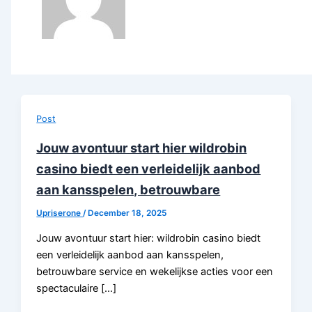
Post
Jouw avontuur start hier wildrobin
casino biedt een verleidelijk aanbod
aan kansspelen, betrouwbare
Upriserone
/
December 18, 2025
Jouw avontuur start hier: wildrobin casino biedt
een verleidelijk aanbod aan kansspelen,
betrouwbare service en wekelijkse acties voor een
spectaculaire […]