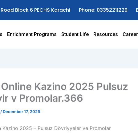
Road Block 6 PECHS Karachi
Phone: 03352211229
s
Enrichment Programs
Student Life
Resources
Caree
 Online Kazino 2025 Pulsuz
ylr v Promolar.366
e
/
December 17, 2025
e Kazino 2025 – Pulsuz Dövriyyələr və Promolar