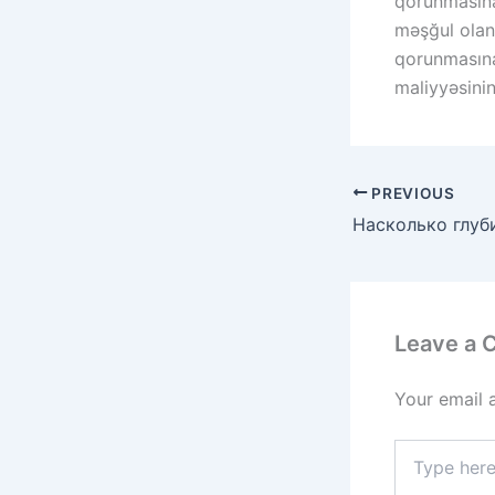
qorunmasına
məşğul olan 
qorunmasına
maliyyəsinin
PREVIOUS
Leave a
Your email 
Type
here..