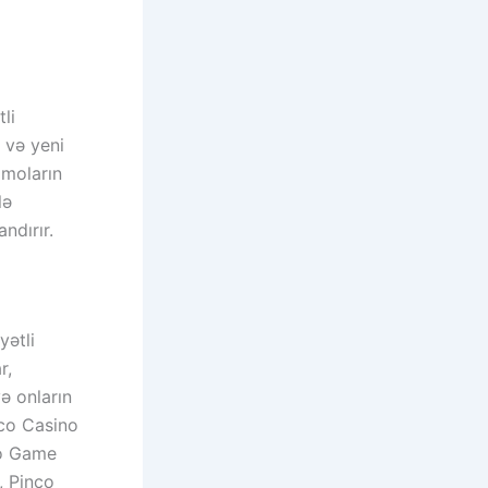
li
 və yeni
omoların
lə
ndırır.
yətli
r,
ə onların
nco Casino
co Game
, Pinco