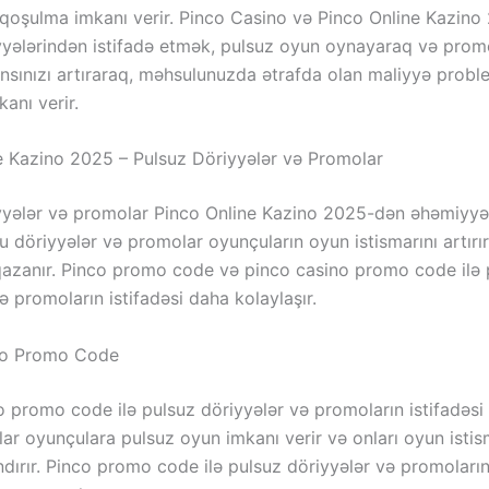
 qoşulma imkanı verir. Pinco Casino və Pinco Online Kazino
yyələrindən istifadə etmək, pulsuz oyun oynayaraq və prom
sınızı artıraraq, məhsulunuzda ətrafda olan maliyyə probl
anı verir.
e Kazino 2025 – Pulsuz Döriyyələr və Promolar
yyələr və promolar Pinco Online Kazino 2025-dən əhəmiyyət
u döriyyələr və promolar oyunçuların oyun istismarını artırır
qazanır. Pinco promo code və pinco casino promo code ilə 
ə promoların istifadəsi daha kolaylaşır.
no Promo Code
o promo code ilə pulsuz döriyyələr və promoların istifadəsi
lar oyunçulara pulsuz oyun imkanı verir və onları oyun isti
ırır. Pinco promo code ilə pulsuz döriyyələr və promoların 