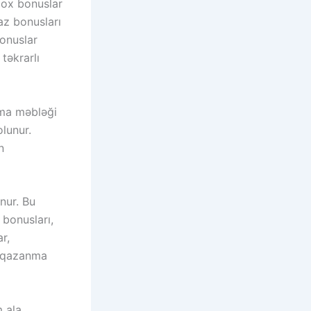
çox bonuslar
az bonusları
onuslar
təkrarlı
nma məbləği
lunur.
n
nur. Bu
 bonusları,
r,
n qazanma
 ala