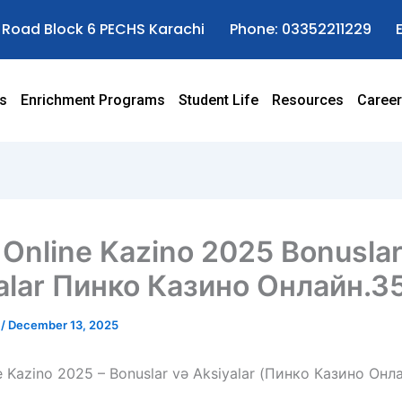
Road Block 6 PECHS Karachi
Phone: 03352211229
s
Enrichment Programs
Student Life
Resources
Caree
 Online Kazino 2025 Bonuslar
alar Пинко Казино Онлайн.3
e
/
December 13, 2025
e Kazino 2025 – Bonuslar və Aksiyalar (Пинко Казино Онл