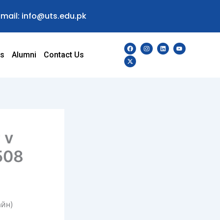
Email: info@uts.edu.pk
F
X
I
L
Y
a
-
n
i
o
rs
Alumni
Contact Us
c
t
s
n
u
e
w
t
k
t
b
i
a
e
u
o
t
g
d
b
o
t
r
i
e
k
e
a
n
r
m
 v
508
айн)