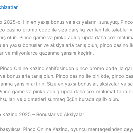
hizatlar
 2025-ci ilin en yaxşı bonus və aksiyalarını sunuyuq. Pin
o casino promo code ilə sizə qarşılıq verilən tək tələblər v
anış olun. Pinco game və pinko adlı qrupda daha çox məlum
zə ən yaxşı bonuslar və aksiyalarla tanış olun, pinco casino il
ar və milyonlarca qazanma şansını keçirin.
 Pinco Online Kazino səhifəsindən pinco promo code ilə qarş
 və bonuslarla tanış olun. Pinco casino ilə birlikdə, pinco c
anma şansını artırın. Sizə ən yaxşı bonuslar, aksiyalar və şa
Pinco game və pinko adlı qrupda daha çox məlumat tapa bil
hsulları və xidmətləri sunmaq üçün burada qalib olun.
e Kazino 2025 – Bonuslar və Aksiyalar
n basyılıcısı Pinco Online Kazino, oyunçu məntəqəsindən qey