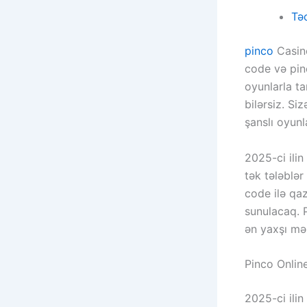
Təc
pinco
Casino
code və pinc
oyunlarla t
bilərsiz. Si
şanslı oyunl
2025-ci ilin
tək tələblər
code ilə qaz
sunulacaq. 
ən yaxşı mə
Pinco Onlin
2025-ci ili