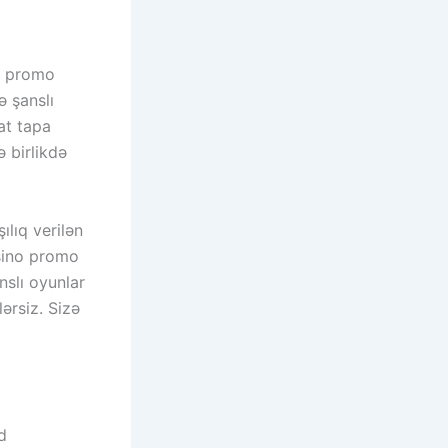
co promo
ə şanslı
at tapa
ə birlikdə
ılıq verilən
asino promo
nslı oyunlar
ərsiz. Sizə
d