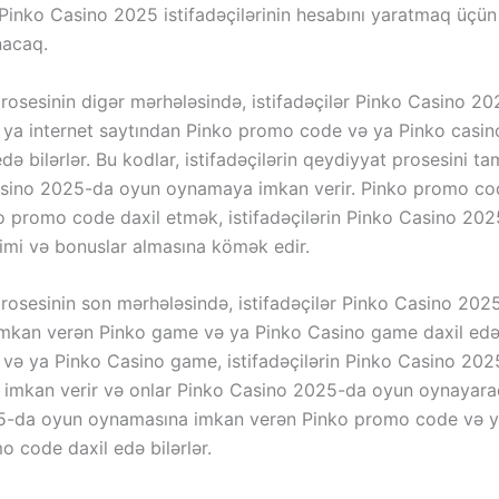
Pinko Casino 2025 istifadəçilərinin hesabını yaratmaq üçün
nacaq.
rosesinin digər mərhələsində, istifadəçilər Pinko Casino 2
ya internet saytından Pinko promo code və ya Pinko casi
də bilərlər. Bu kodlar, istifadəçilərin qeydiyyat prosesini
sino 2025-da oyun oynamaya imkan verir. Pinko promo co
o promo code daxil etmək, istifadəçilərin Pinko Casino 20
imi və bonuslar almasına kömək edir.
rosesinin son mərhələsində, istifadəçilər Pinko Casino 20
kan verən Pinko game və ya Pinko Casino game daxil edə b
və ya Pinko Casino game, istifadəçilərin Pinko Casino 20
imkan verir və onlar Pinko Casino 2025-da oyun oynayara
5-da oyun oynamasına imkan verən Pinko promo code və y
o code daxil edə bilərlər.