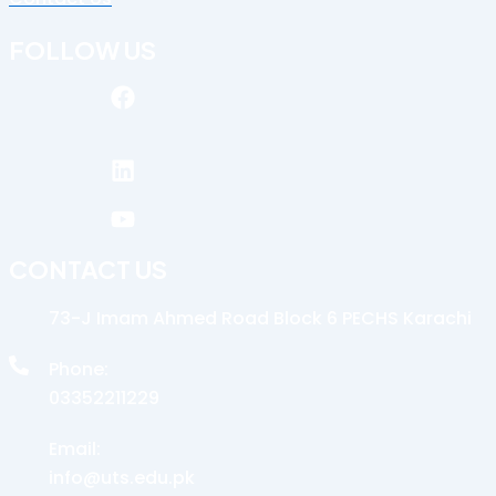
FOLLOW US
CONTACT US
73-J Imam Ahmed Road Block 6 PECHS Karachi
Phone:
03352211229
Email:
info@uts.edu.pk