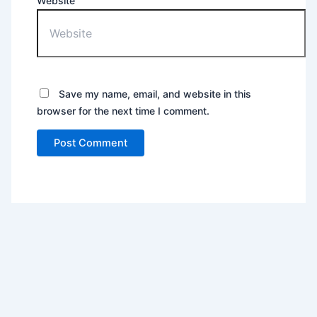
Website
Save my name, email, and website in this
browser for the next time I comment.