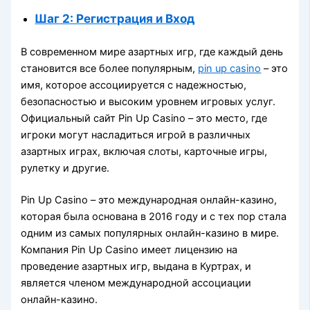
Шаг 2: Регистрация и Вход
В современном мире азартных игр, где каждый день
становится все более популярным,
pin up casino
– это
имя, которое ассоциируется с надежностью,
безопасностью и высоким уровнем игровых услуг.
Официальный сайт Pin Up Casino – это место, где
игроки могут насладиться игрой в различных
азартных играх, включая слоты, карточные игры,
рулетку и другие.
Pin Up Casino – это международная онлайн-казино,
которая была основана в 2016 году и с тех пор стала
одним из самых популярных онлайн-казино в мире.
Компания Pin Up Casino имеет лицензию на
проведение азартных игр, выдана в Куртрах, и
является членом международной ассоциации
онлайн-казино.