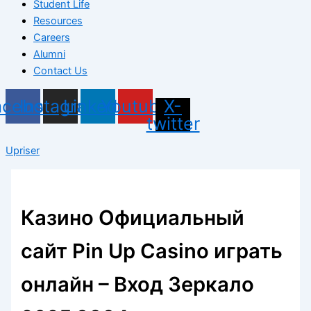
Student Life
Resources
Careers
Alumni
Contact Us
acebook
Instagram
Linkedin
Youtube
X-
twitter
Upriser
Казино Официальный
сайт Pin Up Casino играть
онлайн – Вход Зеркало