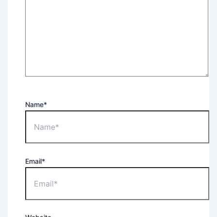
Name*
Email*