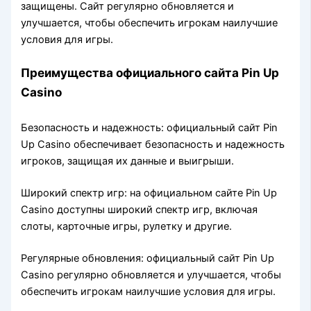
защищены. Сайт регулярно обновляется и
улучшается, чтобы обеспечить игрокам наилучшие
условия для игры.
Преимущества официального сайта Pin Up
Casino
Безопасность и надежность: официальный сайт Pin
Up Casino обеспечивает безопасность и надежность
игроков, защищая их данные и выигрыши.
Широкий спектр игр: на официальном сайте Pin Up
Casino доступны широкий спектр игр, включая
слоты, карточные игры, рулетку и другие.
Регулярные обновления: официальный сайт Pin Up
Casino регулярно обновляется и улучшается, чтобы
обеспечить игрокам наилучшие условия для игры.