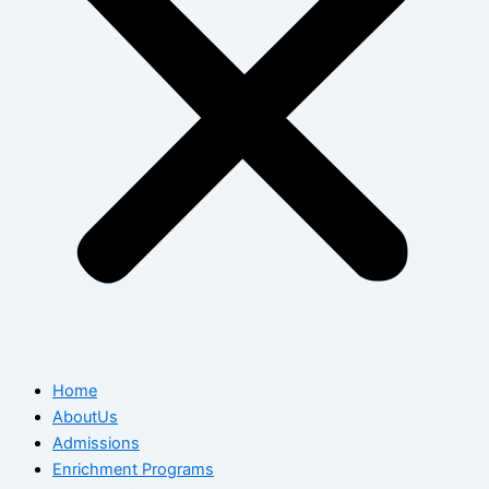
Home
AboutUs
Admissions
Enrichment Programs