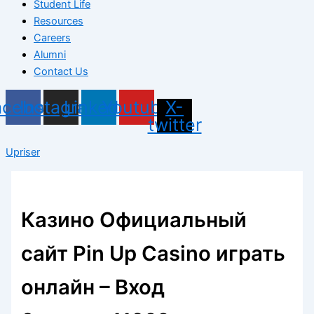
Student Life
Resources
Careers
Alumni
Contact Us
acebook
Instagram
Linkedin
Youtube
X-
twitter
Upriser
Казино Официальный
сайт Pin Up Casino играть
онлайн – Вход