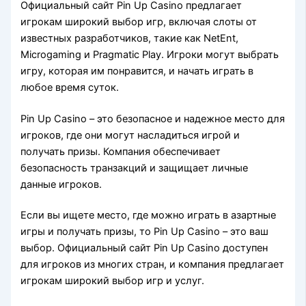
Официальный сайт Pin Up Casino предлагает
игрокам широкий выбор игр, включая слоты от
известных разработчиков, такие как NetEnt,
Microgaming и Pragmatic Play. Игроки могут выбрать
игру, которая им понравится, и начать играть в
любое время суток.
Pin Up Casino – это безопасное и надежное место для
игроков, где они могут насладиться игрой и
получать призы. Компания обеспечивает
безопасность транзакций и защищает личные
данные игроков.
Если вы ищете место, где можно играть в азартные
игры и получать призы, то Pin Up Casino – это ваш
выбор. Официальный сайт Pin Up Casino доступен
для игроков из многих стран, и компания предлагает
игрокам широкий выбор игр и услуг.