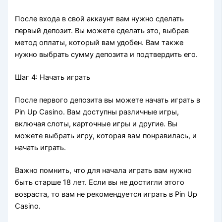
После входа в свой аккаунт вам нужно сделать
первый депозит. Вы можете сделать это, выбрав
метод оплаты, который вам удобен. Вам также
нужно выбрать сумму депозита и подтвердить его.
Шаг 4: Начать играть
После первого депозита вы можете начать играть в
Pin Up Casino. Вам доступны различные игры,
включая слоты, карточные игры и другие. Вы
можете выбрать игру, которая вам понравилась, и
начать играть.
Важно помнить, что для начала играть вам нужно
быть старше 18 лет. Если вы не достигли этого
возраста, то вам не рекомендуется играть в Pin Up
Casino.