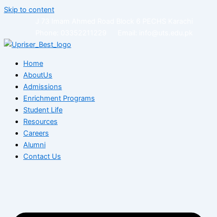
Skip to content
J 73 Imam Ahmed Road Block 6 PECHS Karachi
Phone: 03352211229
Email: info@uts.edu.pk
Home
AboutUs
Admissions
Enrichment Programs
Student Life
Resources
Careers
Alumni
Contact Us