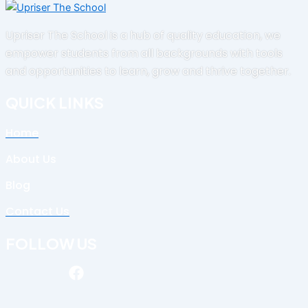
Upriser The School is a hub of quality education, we
empower students from all backgrounds with tools
and opportunities to learn, grow and thrive together.
QUICK LINKS
Home
About Us
Blog
Contact Us
FOLLOW US