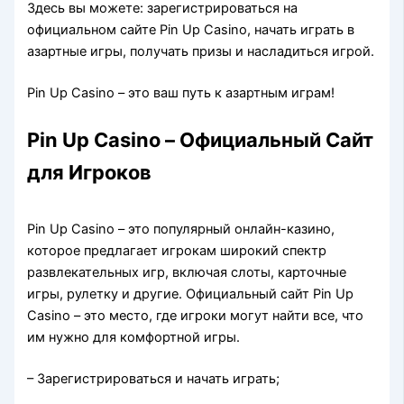
Здесь вы можете: зарегистрироваться на
официальном сайте Pin Up Casino, начать играть в
азартные игры, получать призы и насладиться игрой.
Pin Up Casino – это ваш путь к азартным играм!
Pin Up Casino – Официальный Сайт
для Игроков
Pin Up Casino – это популярный онлайн-казино,
которое предлагает игрокам широкий спектр
развлекательных игр, включая слоты, карточные
игры, рулетку и другие. Официальный сайт Pin Up
Casino – это место, где игроки могут найти все, что
им нужно для комфортной игры.
– Зарегистрироваться и начать играть;