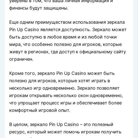
уверены в том, что ваша личная информация и
финансы будут защищены.
Еще одним преимуществом использования зеркала
Pin Up Casino является доступность. Зеркало может
быть доступно в любое время и из любой точки
мира, что особенно полезно для игроков, которые
живут в регионах, где доступ к официальному сайту
ограничен.
Кроме того, зеркало Pin Up Casino может быть
полезно для игроков, которые хотят играть в
несколько игр одновременно. Зеркало позволяет
игрокам открывать несколько окон одновременно,
что упрощает процесс игры и обеспечивает более
комфортный игровой опыт.
В целом, зеркало Pin Up Casino – это полезный
ресурс, который может помочь игрокам получить