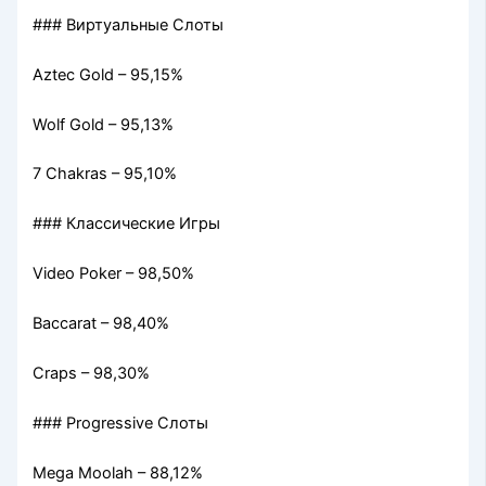
### Виртуальные Слоты
Aztec Gold – 95,15%
Wolf Gold – 95,13%
7 Chakras – 95,10%
### Классические Игры
Video Poker – 98,50%
Baccarat – 98,40%
Craps – 98,30%
### Progressive Слоты
Mega Moolah – 88,12%