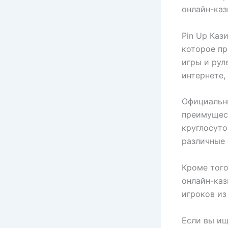
онлайн-каз
Pin Up Каз
которое пр
игры и рул
интернете,
Официальны
преимущест
круглосуто
различные 
Кроме того
онлайн-каз
игроков из
Если вы ищ