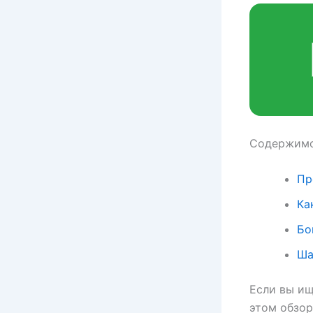
Содержим
Пр
Ка
Бо
Ша
Если вы ищ
этом обзор