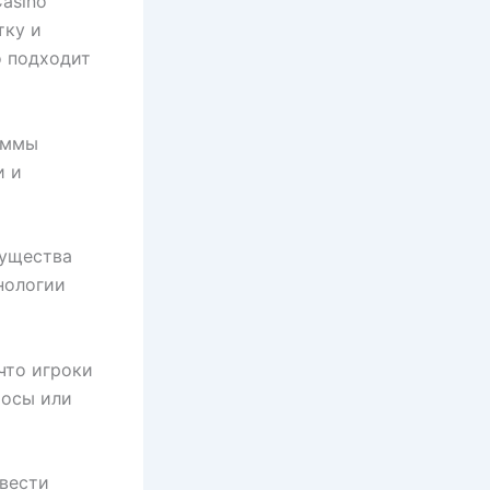
asino
тку и
о подходит
аммы
и и
мущества
нологии
 что игроки
росы или
овести