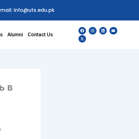
Email: info@uts.edu.pk
F
X
I
L
Y
a
-
n
i
o
rs
Alumni
Contact Us
c
t
s
n
u
e
w
t
k
t
b
i
a
e
u
o
t
g
d
b
o
t
r
i
e
k
e
a
n
r
m
ь в
p