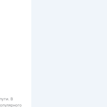
пути. В
популярного