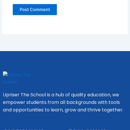
Upriser The School is a hub of quality education, we
empower students from all backgrounds with tools
and opportunities to learn, grow and thrive together.