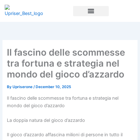
Skip
to
content
Enrichment Programs
Il fascino delle scommesse
tra fortuna e strategia nel
mondo del gioco d’azzardo
By
Upriserone
/
December 10, 2025
Il fascino delle scommesse tra fortuna e strategia nel
mondo del gioco d’azzardo
La doppia natura del gioco d’azzardo
Il gioco d’azzardo affascina milioni di persone in tutto il