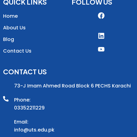
QUICK LINKS
FOLLOW US
Home
About Us
Blog
Contact Us
CONTACT US
73-J Imam Ahmed Road Block 6 PECHS Karachi
Phone:
03352211229
Email:
info@uts.edu.pk