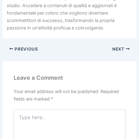
studio. Accedere a contenuti di qualità e aggiornati è
fondamentale per coloro che vogliono diventare
scommettitori di successo, trasformando la propria
passione in un’attività proficua e coinvolgente.
PREVIOUS
NEXT
Leave a Comment
Your email address will not be published.
Required
fields are marked
*
Type
here..