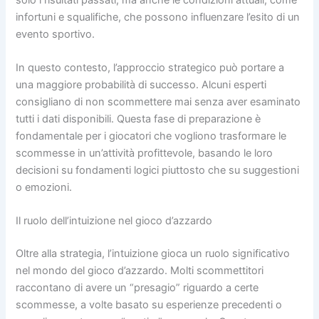
infortuni e squalifiche, che possono influenzare l’esito di un
evento sportivo.
In questo contesto, l’approccio strategico può portare a
una maggiore probabilità di successo. Alcuni esperti
consigliano di non scommettere mai senza aver esaminato
tutti i dati disponibili. Questa fase di preparazione è
fondamentale per i giocatori che vogliono trasformare le
scommesse in un’attività profittevole, basando le loro
decisioni su fondamenti logici piuttosto che su suggestioni
o emozioni.
Il ruolo dell’intuizione nel gioco d’azzardo
Oltre alla strategia, l’intuizione gioca un ruolo significativo
nel mondo del gioco d’azzardo. Molti scommettitori
raccontano di avere un “presagio” riguardo a certe
scommesse, a volte basato su esperienze precedenti o