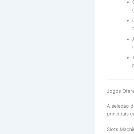
Jogos Ofere
A selecao d
principais 
Slots Machi