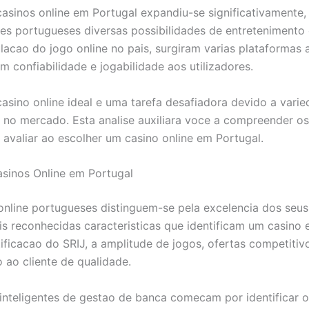
casinos online em Portugal expandiu-se significativamente
es portugueses diversas possibilidades de entretenimento 
lacao do jogo online no pais, surgiram varias plataformas 
m confiabilidade e jogabilidade aos utilizadores.
casino online ideal e uma tarefa desafiadora devido a vari
 no mercado. Esta analise auxiliara voce a compreender o
a avaliar ao escolher um casino online em Portugal.
sinos Online em Portugal
online portugueses distinguem-se pela excelencia dos seus
is reconhecidas caracteristicas que identificam um casino 
tificacao do SRIJ, a amplitude de jogos, ofertas competitiv
 ao cliente de qualidade.
 inteligentes de gestao de banca comecam por identificar 