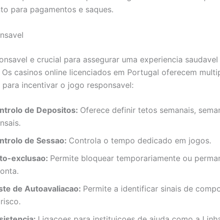
to para pagamentos e saques.
nsavel
onsavel e crucial para assegurar uma experiencia saudavel
. Os casinos online licenciados em Portugal oferecem multi
 para incentivar o jogo responsavel:
ntrolo de Depositos:
Oferece definir tetos semanais, sema
nsais.
ntrolo de Sessao:
Controla o tempo dedicado em jogos.
to-exclusao:
Permite bloquear temporariamente ou perm
onta.
ste de Autoavaliacao:
Permite a identificar sinais de com
risco.
sistencia:
Ligacoes para instituicoes de ajuda como a Linh