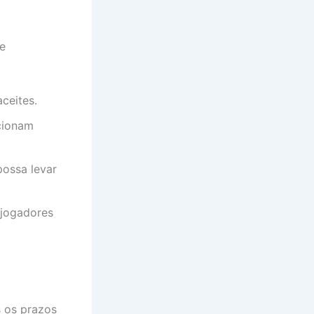
e
ceites.
rcionam
possa levar
 jogadores
s os prazos