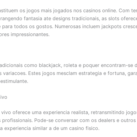
nstituem os jogos mais jogados nos casinos online. Com t
brangendo fantasia ate designs tradicionais, as slots ofere
e para todos os gostos. Numerosas incluem jackpots cresc
ores impressionantes.
tradicionais como blackjack, roleta e poquer encontram-se d
s variacoes. Estes jogos mesclam estrategia e fortuna, ga
 estimulante.
ivo
 vivo oferece uma experiencia realista, retransmitindo jogo
 profissionais. Pode-se conversar com os dealers e outros
 experiencia similar a de um casino fisico.