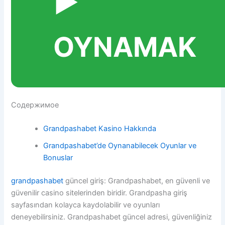
▶️
OYNAMAK
Содержимое
Grandpashabet Kasino Hakkında
Grandpashabet’de Oynanabilecek Oyunlar ve
Bonuslar
grandpashabet
güncel giriş: Grandpashabet, en güvenli ve
güvenilir casino sitelerinden biridir. Grandpasha giriş
sayfasından kolayca kaydolabilir ve oyunları
deneyebilirsiniz. Grandpashabet güncel adresi, güvenliğiniz