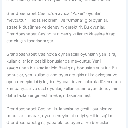
Grandpashabet Casino’da ayrıca “Poker” oyunları
mevcuttur. “Texas Hold’em” ve “Omaha” gibi oyunlar,
stratejik düşünme ve deneyim gerektirir. Bu oyunlar,
Grandpashabet Casino’nun geniş kullanıcı kitlesine hitap
etmek için tasarlanmıştır.
Grandpashabet Casino’da oynanabilir oyunların yanı sıra,
kullanıcılar için çeşitli bonuslar da mevcuttur. Yeni
kaydolunan kullanıcılar için özel giriş bonusları sunulur. Bu
bonuslar, yeni kullanıcıların oyunlara girişini kolaylaştırır ve
oyun deneyimini iyileştirir. Ayrıca, düzenli olarak düzenlenen
kampanyalar ve özel oyunlar, kullanıcıların oyun deneyimini
daha fazla zenginleştirmek için tasarlanmıştır.
Grandpashabet Casino, kullanıcılarına çeşitli oyunlar ve
bonuslar sunarak, oyun deneyimini en iyi şekilde sağlar.
Grandpashabet giriş yaparak, bu oyunlar ve bonuslar