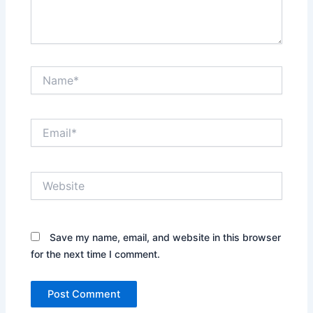
Name*
Email*
Website
Save my name, email, and website in this browser
for the next time I comment.