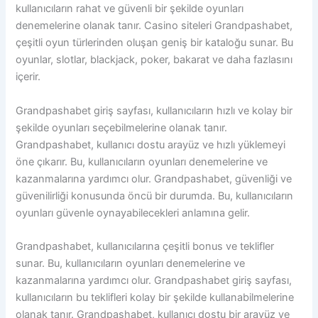
kullanıcıların rahat ve güvenli bir şekilde oyunları
denemelerine olanak tanır. Casino siteleri Grandpashabet,
çeşitli oyun türlerinden oluşan geniş bir kataloğu sunar. Bu
oyunlar, slotlar, blackjack, poker, bakarat ve daha fazlasını
içerir.
Grandpashabet giriş sayfası, kullanıcıların hızlı ve kolay bir
şekilde oyunları seçebilmelerine olanak tanır.
Grandpashabet, kullanıcı dostu arayüz ve hızlı yüklemeyi
öne çıkarır. Bu, kullanıcıların oyunları denemelerine ve
kazanmalarına yardımcı olur. Grandpashabet, güvenliği ve
güvenilirliği konusunda öncü bir durumda. Bu, kullanıcıların
oyunları güvenle oynayabilecekleri anlamına gelir.
Grandpashabet, kullanıcılarına çeşitli bonus ve teklifler
sunar. Bu, kullanıcıların oyunları denemelerine ve
kazanmalarına yardımcı olur. Grandpashabet giriş sayfası,
kullanıcıların bu teklifleri kolay bir şekilde kullanabilmelerine
olanak tanır. Grandpashabet, kullanıcı dostu bir arayüz ve