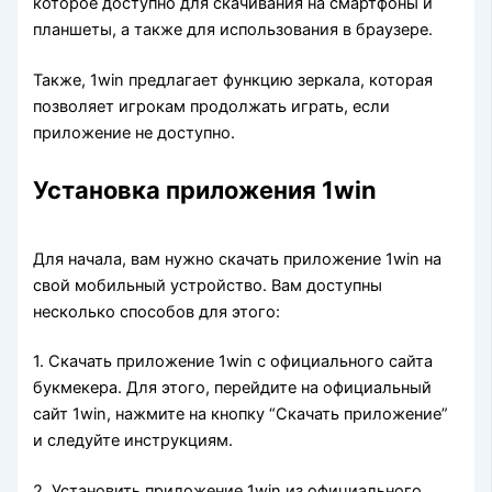
которое доступно для скачивания на смартфоны и
планшеты, а также для использования в браузере.
Также, 1win предлагает функцию зеркала, которая
позволяет игрокам продолжать играть, если
приложение не доступно.
Установка приложения 1win
Для начала, вам нужно скачать приложение 1win на
свой мобильный устройство. Вам доступны
несколько способов для этого:
1. Скачать приложение 1win с официального сайта
букмекера. Для этого, перейдите на официальный
сайт 1win, нажмите на кнопку “Скачать приложение”
и следуйте инструкциям.
2. Установить приложение 1win из официального