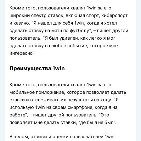
Кроме того, пользователи хвалят 1win за его
широкий спектр ставок, включая спорт, киберспорт
и казино. “Я нашел для себя 1win, когда я хотел
сделать ставку на матч по футболу”, – пишет другой
пользователь. “Я был удивлен, как легко я мог
сделать ставку на любое событие, которое мне
интересно”.
Преимущества 1win
Кроме того, пользователи хвалят 1win за его
мобильное приложение, которое позволяет делать
ставки и отслеживать их результаты на ходу. “Я
использую 1win на своем смартфоне, когда я на
работе”, – пишет другой пользователь. “Это
позволяет мне делать ставки, где бы я не был”.
В целом, отзывы и оценки пользователей 1win