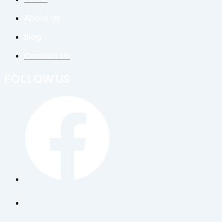
About Us
Blog
Contact Us
FOLLOW US