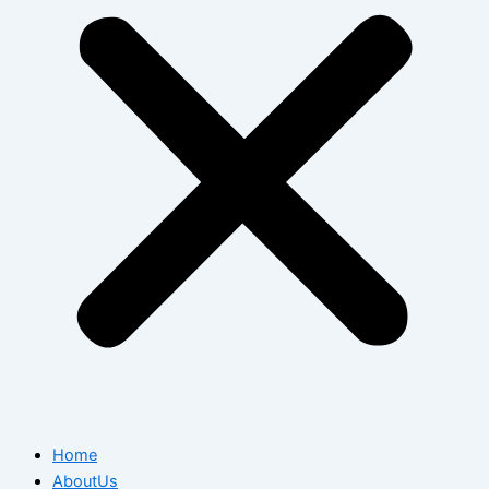
Home
AboutUs