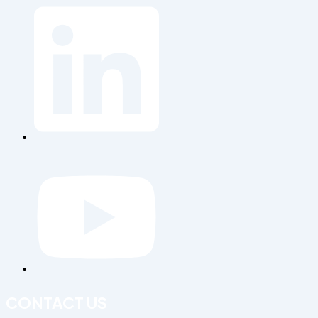
CONTACT US