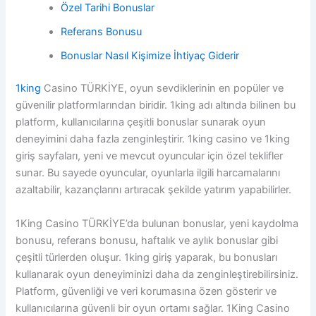
Özel Tarihi Bonuslar
Referans Bonusu
Bonuslar Nasıl Kişimize İhtiyaç Giderir
1king
Casino TÜRKİYE, oyun sevdiklerinin en popüler ve
güvenilir platformlarından biridir. 1king adı altında bilinen bu
platform, kullanıcılarına çeşitli bonuslar sunarak oyun
deneyimini daha fazla zenginleştirir. 1king casino ve 1king
giriş sayfaları, yeni ve mevcut oyuncular için özel teklifler
sunar. Bu sayede oyuncular, oyunlarla ilgili harcamalarını
azaltabilir, kazançlarını artıracak şekilde yatırım yapabilirler.
1King Casino TÜRKİYE’da bulunan bonuslar, yeni kaydolma
bonusu, referans bonusu, haftalık ve aylık bonuslar gibi
çeşitli türlerden oluşur. 1king giriş yaparak, bu bonusları
kullanarak oyun deneyiminizi daha da zenginleştirebilirsiniz.
Platform, güvenliği ve veri korumasına özen gösterir ve
kullanıcılarına güvenli bir oyun ortamı sağlar. 1King Casino