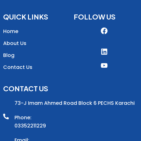
QUICK LINKS
FOLLOW US
Home
About Us
Blog
Contact Us
CONTACT US
73-J Imam Ahmed Road Block 6 PECHS Karachi
Phone:
03352211229
Email: