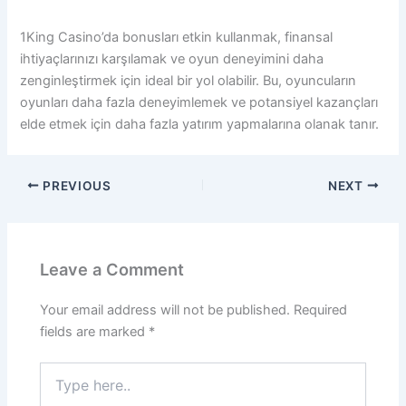
1King Casino’da bonusları etkin kullanmak, finansal
ihtiyaçlarınızı karşılamak ve oyun deneyimini daha
zenginleştirmek için ideal bir yol olabilir. Bu, oyuncuların
oyunları daha fazla deneyimlemek ve potansiyel kazançları
elde etmek için daha fazla yatırım yapmalarına olanak tanır.
PREVIOUS
NEXT
Leave a Comment
Your email address will not be published.
Required
fields are marked
*
Type
here..