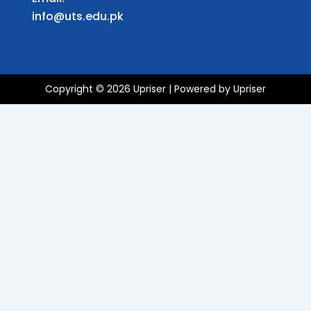
info@uts.edu.pk
Copyright © 2026 Upriser | Powered by Upriser