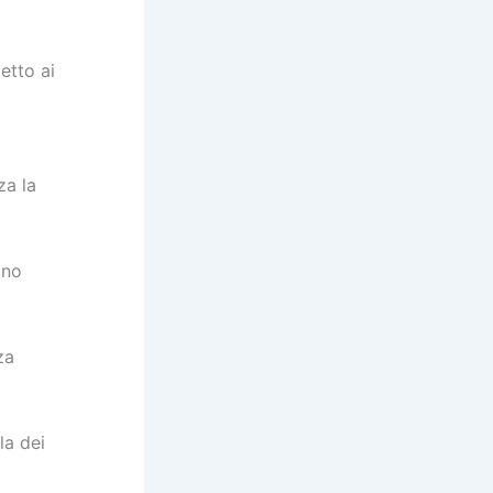
etto ai
za la
ono
za
la dei