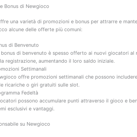
 e Bonus di Newgioco
fre una varietà di promozioni e bonus per attrarre e mante
cco alcune delle offerte più comuni:
nus di Benvenuto
 bonus di benvenuto è spesso offerto ai nuovi giocatori a
la registrazione, aumentando il loro saldo iniziale.
omozioni Settimanali
wgioco offre promozioni settimanali che possono includer
le ricariche o giri gratuiti sulle slot.
ogramma Fedeltà
iocatori possono accumulare punti attraverso il gioco e ben
mi esclusivi e vantaggi.
onsabile su Newgioco