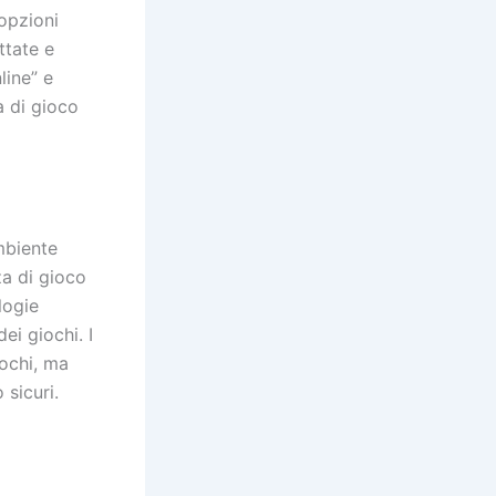
opzioni
ttate e
line” e
a di gioco
mbiente
za di gioco
logie
ei giochi. I
ochi, ma
 sicuri.