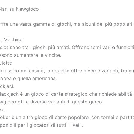
lari su Newgioco
fre una vasta gamma di giochi, ma alcuni dei più popolari 
ot Machine
slot sono tra i giochi più amati. Offrono temi vari e funzio
ssono aumentare le vincite.
ulette
classico dei casinò, la roulette offre diverse varianti, tra cu
ropea e quella americana.
ackjack
blackjack è un gioco di carte strategico che richiede abilità 
gioco offre diverse varianti di questo gioco.
ker
poker è un altro gioco di carte popolare, con tornei e partit
ponibili per i giocatori di tutti i livelli.