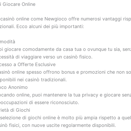
i Giocare Online
 casinò online come Newgioco offre numerosi vantaggi risp
zionali. Ecco alcuni dei più importanti:
modità
oi giocare comodamente da casa tua o ovunque tu sia, sen
essità di viaggiare verso un casinò fisico.
cesso a Offerte Esclusive
casinò online spesso offrono bonus e promozioni che non s
ponibili nei casinò tradizionali.
oco Anonimo
ocando online, puoi mantenere la tua privacy e giocare sen
eoccupazioni di essere riconosciuto.
ietà di Giochi
selezione di giochi online è molto più ampia rispetto a quel
inò fisici, con nuove uscite regolarmente disponibili.