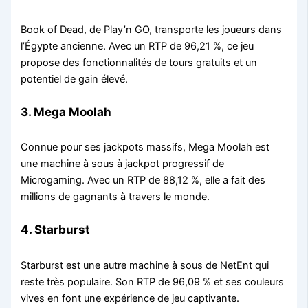
Book of Dead, de Play’n GO, transporte les joueurs dans
l’Égypte ancienne. Avec un RTP de 96,21 %, ce jeu
propose des fonctionnalités de tours gratuits et un
potentiel de gain élevé.
3. Mega Moolah
Connue pour ses jackpots massifs, Mega Moolah est
une machine à sous à jackpot progressif de
Microgaming. Avec un RTP de 88,12 %, elle a fait des
millions de gagnants à travers le monde.
4. Starburst
Starburst est une autre machine à sous de NetEnt qui
reste très populaire. Son RTP de 96,09 % et ses couleurs
vives en font une expérience de jeu captivante.