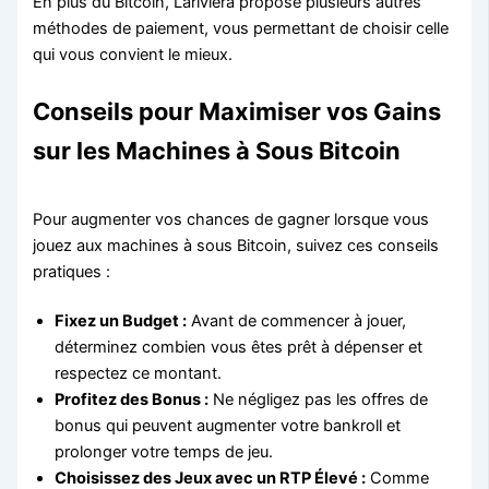
En plus du Bitcoin, Lariviera propose plusieurs autres
méthodes de paiement, vous permettant de choisir celle
qui vous convient le mieux.
Conseils pour Maximiser vos Gains
sur les Machines à Sous Bitcoin
Pour augmenter vos chances de gagner lorsque vous
jouez aux machines à sous Bitcoin, suivez ces conseils
pratiques :
Fixez un Budget :
Avant de commencer à jouer,
déterminez combien vous êtes prêt à dépenser et
respectez ce montant.
Profitez des Bonus :
Ne négligez pas les offres de
bonus qui peuvent augmenter votre bankroll et
prolonger votre temps de jeu.
Choisissez des Jeux avec un RTP Élevé :
Comme