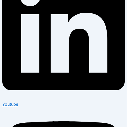
Youtube