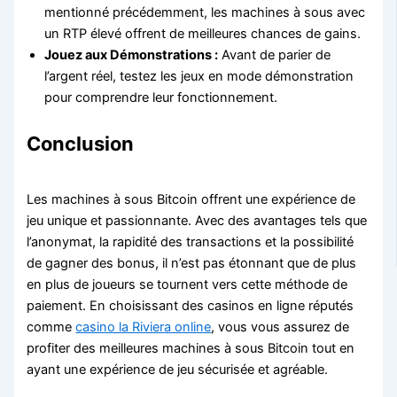
mentionné précédemment, les machines à sous avec
un RTP élevé offrent de meilleures chances de gains.
Jouez aux Démonstrations :
Avant de parier de
l’argent réel, testez les jeux en mode démonstration
pour comprendre leur fonctionnement.
Conclusion
Les machines à sous Bitcoin offrent une expérience de
jeu unique et passionnante. Avec des avantages tels que
l’anonymat, la rapidité des transactions et la possibilité
de gagner des bonus, il n’est pas étonnant que de plus
en plus de joueurs se tournent vers cette méthode de
paiement. En choisissant des casinos en ligne réputés
comme
casino la Riviera online
, vous vous assurez de
profiter des meilleures machines à sous Bitcoin tout en
ayant une expérience de jeu sécurisée et agréable.