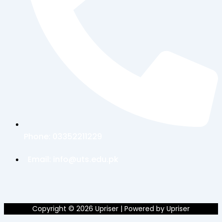
Phone:
03352211229
Email:
info@uts.edu.pk
Copyright © 2026 Upriser | Powered by Upriser