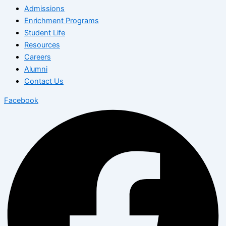
Admissions
Enrichment Programs
Student Life
Resources
Careers
Alumni
Contact Us
Facebook