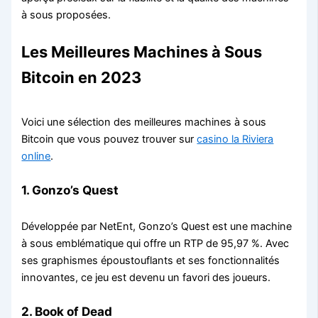
à sous proposées.
Les Meilleures Machines à Sous
Bitcoin en 2023
Voici une sélection des meilleures machines à sous
Bitcoin que vous pouvez trouver sur
casino la Riviera
online
.
1. Gonzo’s Quest
Développée par NetEnt, Gonzo’s Quest est une machine
à sous emblématique qui offre un RTP de 95,97 %. Avec
ses graphismes époustouflants et ses fonctionnalités
innovantes, ce jeu est devenu un favori des joueurs.
2. Book of Dead