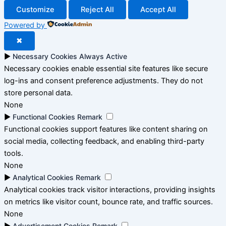
Customize
Reject All
Accept All
Powered by
✖
►
Necessary Cookies
Always Active
Necessary cookies enable essential site features like secure
log-ins and consent preference adjustments. They do not
store personal data.
None
►
Functional Cookies
Remark
Functional cookies support features like content sharing on
social media, collecting feedback, and enabling third-party
tools.
None
►
Analytical Cookies
Remark
Analytical cookies track visitor interactions, providing insights
on metrics like visitor count, bounce rate, and traffic sources.
None
►
Advertisement Cookies
Remark