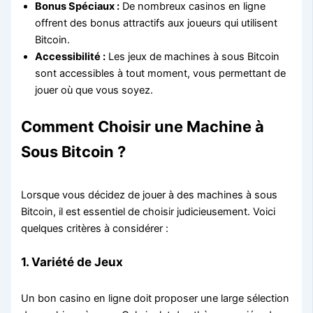
Bonus Spéciaux :
De nombreux casinos en ligne
offrent des bonus attractifs aux joueurs qui utilisent
Bitcoin.
Accessibilité :
Les jeux de machines à sous Bitcoin
sont accessibles à tout moment, vous permettant de
jouer où que vous soyez.
Comment Choisir une Machine à
Sous Bitcoin ?
Lorsque vous décidez de jouer à des machines à sous
Bitcoin, il est essentiel de choisir judicieusement. Voici
quelques critères à considérer :
1. Variété de Jeux
Un bon casino en ligne doit proposer une large sélection