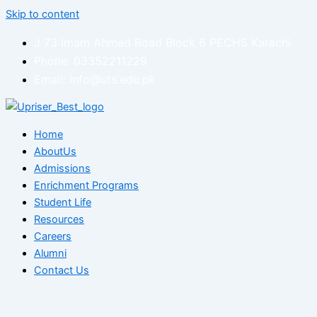
Skip to content
J 73 Imam Ahmed Road Block 6 PECHS Karachi
Phone: 03352211229
Email: info@uts.edu.pk
Home
AboutUs
Admissions
Enrichment Programs
Student Life
Resources
Careers
Alumni
Contact Us