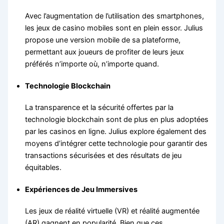
Avec l’augmentation de l’utilisation des smartphones,
les jeux de casino mobiles sont en plein essor. Julius
propose une version mobile de sa plateforme,
permettant aux joueurs de profiter de leurs jeux
préférés n’importe où, n’importe quand.
Technologie Blockchain
La transparence et la sécurité offertes par la
technologie blockchain sont de plus en plus adoptées
par les casinos en ligne. Julius explore également des
moyens d’intégrer cette technologie pour garantir des
transactions sécurisées et des résultats de jeu
équitables.
Expériences de Jeu Immersives
Les jeux de réalité virtuelle (VR) et réalité augmentée
(AR) gagnent en popularité. Bien que ces