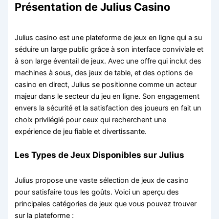
Présentation de Julius Casino
Julius casino est une plateforme de jeux en ligne qui a su
séduire un large public grâce à son interface conviviale et
à son large éventail de jeux. Avec une offre qui inclut des
machines à sous, des jeux de table, et des options de
casino en direct, Julius se positionne comme un acteur
majeur dans le secteur du jeu en ligne. Son engagement
envers la sécurité et la satisfaction des joueurs en fait un
choix privilégié pour ceux qui recherchent une
expérience de jeu fiable et divertissante.
Les Types de Jeux Disponibles sur Julius
Julius propose une vaste sélection de jeux de casino
pour satisfaire tous les goûts. Voici un aperçu des
principales catégories de jeux que vous pouvez trouver
sur la plateforme :