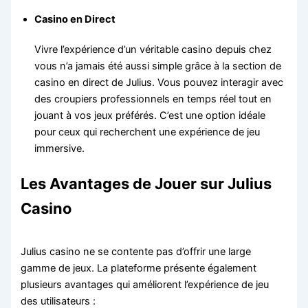
Casino en Direct
Vivre l’expérience d’un véritable casino depuis chez
vous n’a jamais été aussi simple grâce à la section de
casino en direct de Julius. Vous pouvez interagir avec
des croupiers professionnels en temps réel tout en
jouant à vos jeux préférés. C’est une option idéale
pour ceux qui recherchent une expérience de jeu
immersive.
Les Avantages de Jouer sur Julius
Casino
Julius casino ne se contente pas d’offrir une large
gamme de jeux. La plateforme présente également
plusieurs avantages qui améliorent l’expérience de jeu
des utilisateurs :