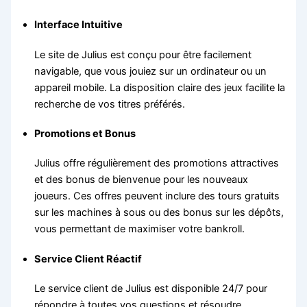
Interface Intuitive
Le site de Julius est conçu pour être facilement
navigable, que vous jouiez sur un ordinateur ou un
appareil mobile. La disposition claire des jeux facilite la
recherche de vos titres préférés.
Promotions et Bonus
Julius offre régulièrement des promotions attractives
et des bonus de bienvenue pour les nouveaux
joueurs. Ces offres peuvent inclure des tours gratuits
sur les machines à sous ou des bonus sur les dépôts,
vous permettant de maximiser votre bankroll.
Service Client Réactif
Le service client de Julius est disponible 24/7 pour
répondre à toutes vos questions et résoudre