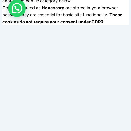
about each cookie category below.
Cookies marked as
Necessary
are stored in your browser
because they are essential for basic site functionality.
These
cookies do not require your consent under GDPR.
We also use third-party cookies to analyze site usage,
remember your preferences, and deliver relevant content and
ads. These will only be activated with your consent. You can
choose to enable or disable these cookies, but please note that
turning off some types may affect your browsing experience.
►
Necessary Cookies
Always Active
Necessary cookies enable essential site features like secure
log-ins and consent preference adjustments. They do not
store personal data.
None
►
Functional Cookies
Remark
Functional cookies support features like content sharing on
social media, collecting feedback, and enabling third-party
tools.
None