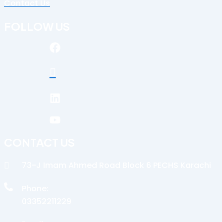
Contact Us
FOLLOW US
CONTACT US
73-J Imam Ahmed Road Block 6 PECHS Karachi
Phone:
03352211229